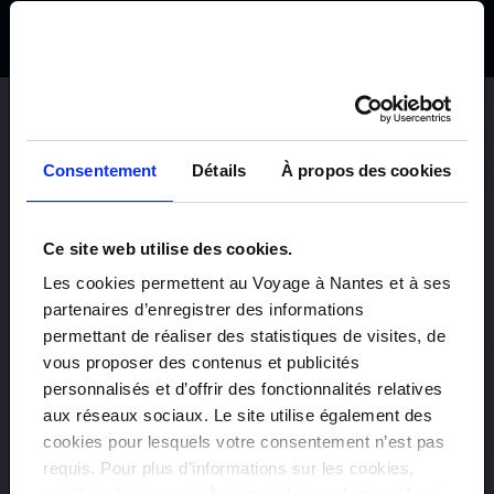
Aller
au
contenu
principal
Consentement
Détails
À propos des cookies
Ce site web utilise des cookies.
Les cookies permettent au Voyage à Nantes et à ses
partenaires d’enregistrer des informations
permettant de réaliser des statistiques de visites, de
vous proposer des contenus et publicités
personnalisés et d’offrir des fonctionnalités relatives
aux réseaux sociaux. Le site utilise également des
cookies pour lesquels votre consentement n’est pas
requis. Pour plus d’informations sur les cookies,