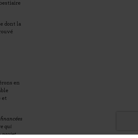
bestiaire
e dont la
trouvé
Hérons en
able
 et
 financées
e qui
n projet