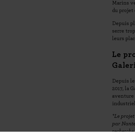
Marins ve
du projet
Depuis pl
serre tro
leurs plac
Le pr
Galer
Depuis le
2017, la 
aventure 
industriel
*Le proje
par Nante
recherche 