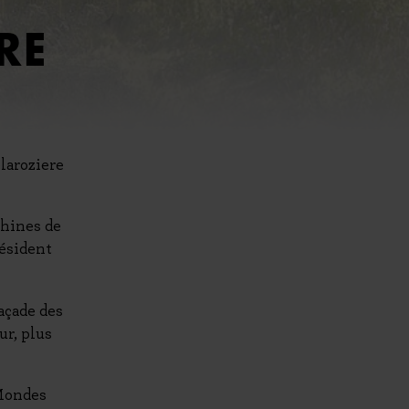
RE
laroziere
chines de
résident
açade des
ur, plus
 Mondes