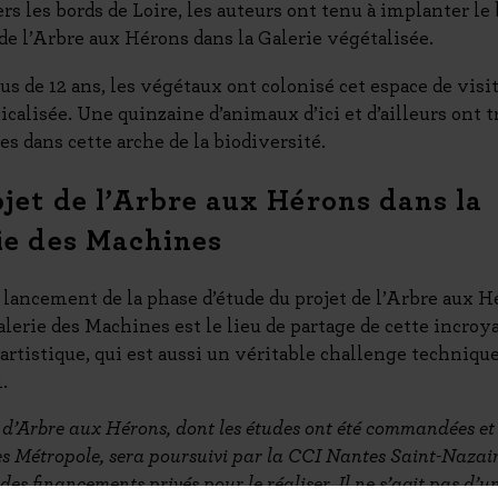
rs les bords de Loire, les auteurs ont tenu à implanter le 
 de l’Arbre aux Hérons dans la Galerie végétalisée.
us de 12 ans, les végétaux ont colonisé cet espace de visit
picalisée. Une quinzaine d’animaux d’ici et d’ailleurs ont 
es dans cette arche de la biodiversité.
ojet de l’Arbre aux Hérons dans la
ie des Machines
 lancement de la phase d’étude du projet de l’Arbre aux 
Galerie des Machines est le lieu de partage de cette incroy
artistique, qui est aussi un véritable challenge technique
.
t d’Arbre aux Hérons, dont les études ont été commandées et
s Métropole, sera poursuivi par la CCI Nantes Saint-Nazair
des financements privés pour le réaliser. Il ne s’agit pas d’u