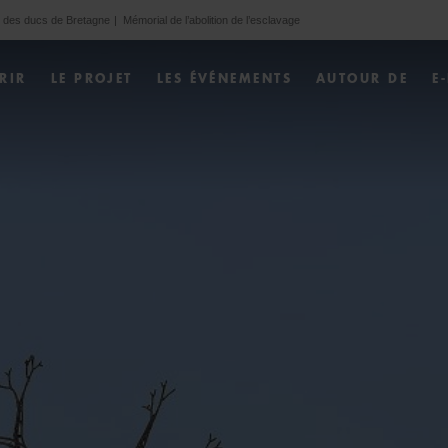
 des ducs de Bretagne
Mémorial de l’abolition de l’esclavage
RIR
LE PROJET
LES ÉVÉNEMENTS
AUTOUR DE
E