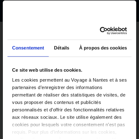
Aller
au
contenu
principal
Consentement
Détails
À propos des cookies
Ce site web utilise des cookies.
Les cookies permettent au Voyage à Nantes et à ses
partenaires d’enregistrer des informations
permettant de réaliser des statistiques de visites, de
vous proposer des contenus et publicités
personnalisés et d’offrir des fonctionnalités relatives
aux réseaux sociaux. Le site utilise également des
cookies pour lesquels votre consentement n’est pas
requis. Pour plus d’informations sur les cookies,