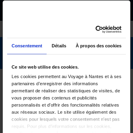
Skip
to
content
Consentement
Détails
À propos des cookies
RESERVA EN LÍNEA
INFORMACIÓN PRÁCTICA
Ce site web utilise des cookies.
Les cookies permettent au Voyage à Nantes et à ses
partenaires d’enregistrer des informations
permettant de réaliser des statistiques de visites, de
vous proposer des contenus et publicités
personnalisés et d’offrir des fonctionnalités relatives
aux réseaux sociaux. Le site utilise également des
cookies pour lesquels votre consentement n’est pas
requis. Pour plus d’informations sur les cookies,